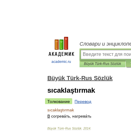
Словари и энциклоп
academic.ru
Büyük Türk-Rus Sözlük
Büyük Türk-Rus Sözlük
sıcaklaştırmak
Толкование
Перевод
sıcaklaştırmak
В
согрева́ть
,
нагрева́ть
Büyük
Türk
-
Rus
Sözlük
.
2014
.