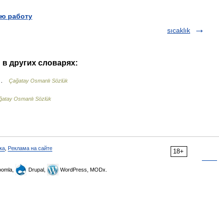
ю работу
sıcaklık
" в других словарях:
k …
Çağatay Osmanlı Sözlük
ğatay Osmanlı Sözlük
ка
,
Реклама на сайте
18+
omla,
Drupal,
WordPress, MODx.