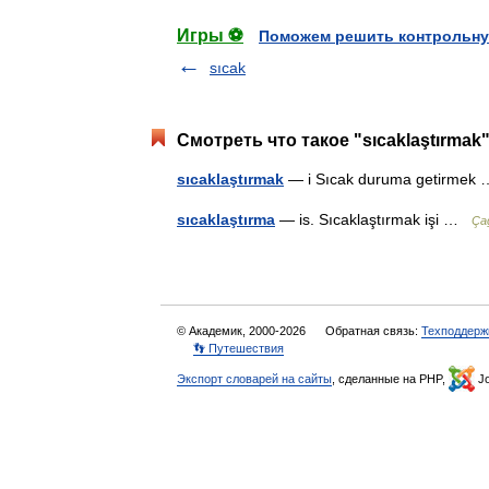
Игры ⚽
Поможем решить контрольну
sıcak
Смотреть что такое "sıcaklaştırmak
sıcaklaştırmak
— i Sıcak duruma getirme
sıcaklaştırma
— is. Sıcaklaştırmak işi …
Ça
© Академик, 2000-2026
Обратная связь:
Техподдерж
👣 Путешествия
Экспорт словарей на сайты
, сделанные на PHP,
Jo