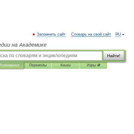
Запомнить сайт
Словарь на свой сайт
RU
едии на Академике
Найти!
Толкования
Переводы
Книги
Игры ⚽